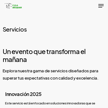
Men
Skip
to
Close
main
Menu
content
Servicios
Un evento que transforma el
mañana
Explora nuestra gama de servicios diseñados para
superar tus expectativas con calidad y excelencia.
Innovación 2025
Este servicio está enfocado en soluciones innovadoras que se